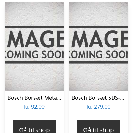
Bosch Borsæt Metal HSS-R/mur-/træbor 9stk – 2609255483
Bosch Borsæt SDS-plus Ø5-12mm 7stk – 2609255544
kr.
92,00
kr.
279,00
Gå til shop
Gå til shop