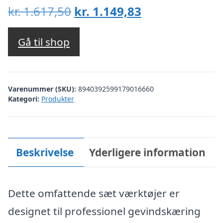
Den
Den
kr.
1.617,50
kr.
1.149,83
oprindelige
aktuelle
pris
pris
Gå til shop
var:
er:
kr. 1.617,50.
kr. 1.149,83.
Varenummer (SKU):
8940392599179016660
Kategori:
Produkter
Beskrivelse
Yderligere information
Dette omfattende sæt værktøjer er
designet til professionel gevindskæring