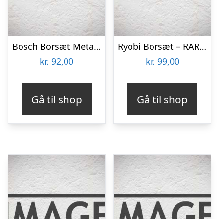
Bosch Borsæt Metal HSS-R/mur-/træbor 9stk – 2609255483
Ryobi Borsæt – RAR404-4
kr.
92,00
kr.
99,00
Gå til shop
Gå til shop