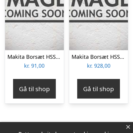
Makita Borsæt HSS-r Metal 13 Stk. – D-54075
Makita Borsæt HSS-g 25.stk – P-73689
kr.
91,00
kr.
928,00
Gå til shop
Gå til shop
×
Varekategorier