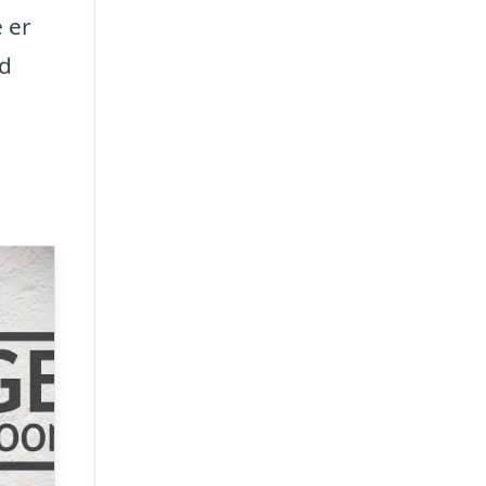
 er
id