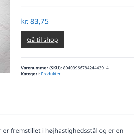
kr.
83,75
Gå til shop
Varenummer (SKU):
8940396678424443914
Kategori:
Produkter
er fremstillet i højhastighedsstål og er en