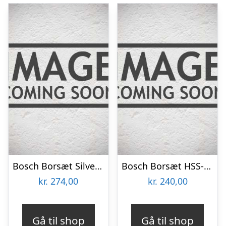
Bosch Borsæt Silver Perc 4-12mm 7stk Robustlin – 2607010545
Bosch Borsæt HSS-G 135gr 1-10mm 10 Stk Robustl – 2607010535
kr.
274,00
kr.
240,00
Gå til shop
Gå til shop