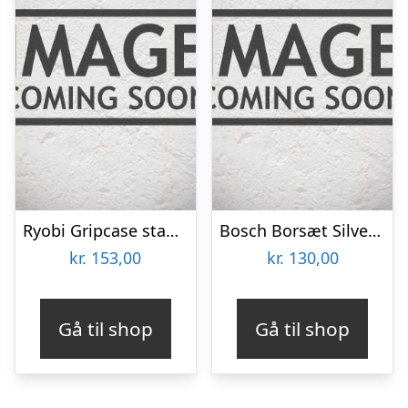
Ryobi Gripcase stabelbart borsæt HSS titanium, 19 dele – RAK19HHS2
Bosch Borsæt Silverperc 4-10mm 5stk Robustline – 2607010524
kr.
153,00
kr.
130,00
Gå til shop
Gå til shop