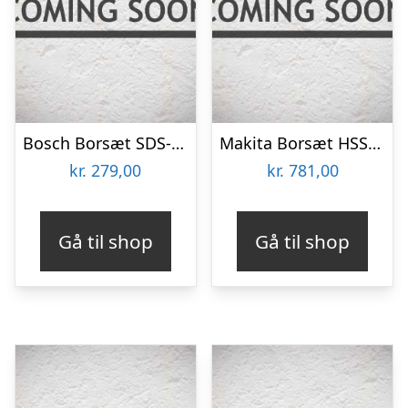
Bosch Borsæt SDS-plus Ø5-12mm 7stk – 2609255544
Makita Borsæt HSS-g 19 Stk. – P-73673
kr.
279,00
kr.
781,00
Gå til shop
Gå til shop